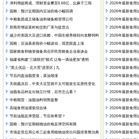
净利增超两成、理财资金攀至6.68亿，幺麻子三闯
2026年最新食
国粮：预计近期国内豆油价格小幅回调
2026年最新食
中粮集团成立储备油和储备粮管理公司
2026年最新食
郑商所增设菜籽粕交割厂库与提货点
2026年最新食
减少对美国大豆进口依赖，中国生猪养殖转向发酵饲料
2026年最新食
国粮：豆油基差报价小幅波动，现货跟盘上涨
2026年最新食
国家粮食和物资储备局召开民营粮食企业座谈会
2026年最新食
福建省构建“三级联控”模式 让每一滴油更加“透明
2026年最新食
“黑土优品・北大荒”进景区 | 九
2026年最新食
节后内盘油脂普涨，菜油领涨
2026年最新食
关税裁决后，中美大豆贸易不太可能发生实质性变化
2026年最新食
油脂各品种走出独立行情，后市怎么看？
2026年最新食
中粮期货：油脂油料弱势盘整
2026年最新食
高端食用油灌装综合体
2026年最新食
节前油脂反弹受阻，节后有希望？
2026年最新食
国粮：预计近期植物油价格反弹空间有限
2026年最新食
市场监管总局公布三起食用植物油突出问题排查整治典
2026年最新食