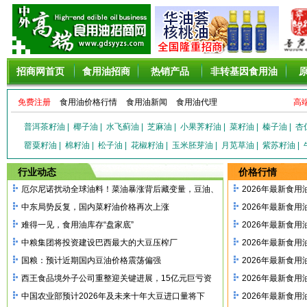
招商网首页
食用油招商
热销产品
非转基因食用油
免费注册
食用油价格行情
食用油新闻
食用油代理
高
普洱茶籽油
|
椰子油
|
水飞蓟油
|
芝麻油
|
小果荠籽油
|
菜籽油
|
榛子油
|
杏
罂粟籽油
|
棉籽油
|
松子油
|
花椒籽油
|
玉米胚芽油
|
月苋草油
|
紫苏籽油
|
行业动态
价格行情
厄尔尼诺扰动全球油料！菜油暴涨背后藏变量，豆油、
2026年最新食
中东局势反复，国内菜籽油价格再次上涨
2026年最新食
难得一见，食用油库存“盘家底”
2026年最新食
中粮集团将投资建设巴西最大的大豆压榨厂
2026年最新食
国粮：预计近期国内豆油价格震荡偏强
2026年最新食
西王食品境外子公司重整迎关键进展，15亿元巨亏资
2026年最新食
中国农业部预计2026年及未来十年大豆进口量将下
2026年最新食