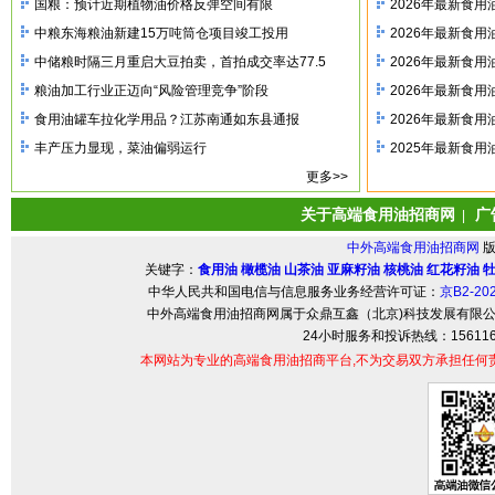
国粮：预计近期植物油价格反弹空间有限
2026年最新食
中粮东海粮油新建15万吨筒仓项目竣工投用
2026年最新食
中储粮时隔三月重启大豆拍卖，首拍成交率达77.5
2026年最新食
粮油加工行业正迈向“风险管理竞争”阶段
2026年最新食
食用油罐车拉化学用品？江苏南通如东县通报
2026年最新食
丰产压力显现，菜油偏弱运行
2025年最新食
更多>>
关于高端食用油招商网
广
|
中外高端食用油招商网
关键字：
食用油
橄榄油
山茶油
亚麻籽油
核桃油
红花籽油
中华人民共和国电信与信息服务业务经营许可证：
京B2-20
中外高端食用油招商网属于众鼎互鑫（北京)科技发展有限
24小时服务和投诉热线：156116
本网站为专业的高端食用油招商平台,不为交易双方承担任何