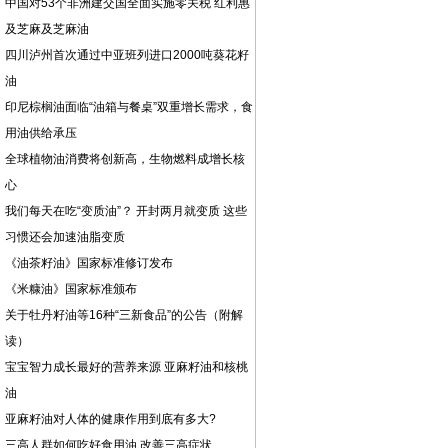
中国对53个非洲建交国全面实施零关税 红利惠
及芝麻及芝麻油
四川泸州首次通过中亚班列进口2000吨葵花籽
油
印尼棕榈油面临“油箱与餐桌”双重增长需求，食
用油供给承压
全球植物油消费将创新高，生物燃料成增长核
心
我们每天在吃“变质油”？ 开封两月就变质 这些
习惯还会加速油脂变质
《油茶籽油》国家标准修订发布
《米糠油》国家标准颁布
关于牡丹籽油等16种“三新食品”的公告（附解
读）
宝宝智力成长最好的营养来源 亚麻籽油和核桃
油
亚麻籽油对人体的健康作用到底有多大?
三高人群如何吃好食用油 改善三高症状