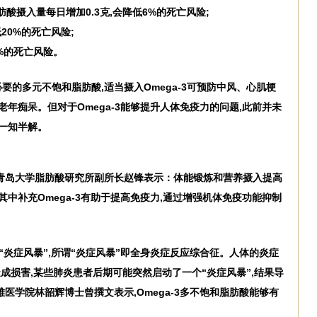
饱和脂肪酸摄入量每日增加0.3克,会降低6%的死亡风险;
低20%的死亡风险;
1%的死亡风险。
要的多元不饱和脂肪酸,适当摄入Omega-3可预防中风、心肌梗
老年痴呆。但对于Omega-3能够提升人体免疫力的问题,此前并未
一知半解。
青岛大学脂肪酸研究所副所长赵锋表示：体能锻炼和营养摄入提高
其中补充Omega-3有助于提高免疫力,通过增强机体免疫功能抑制
体的“炎症风暴”,所谓“炎症风暴”即全身炎症反应综合征。人体的炎症
造成损害,某些肺炎患者后期可能突然启动了一个“炎症风暴”,结果导
医学院林韶辉博士曾撰文表示,Omega-3多不饱和脂肪酸能够有