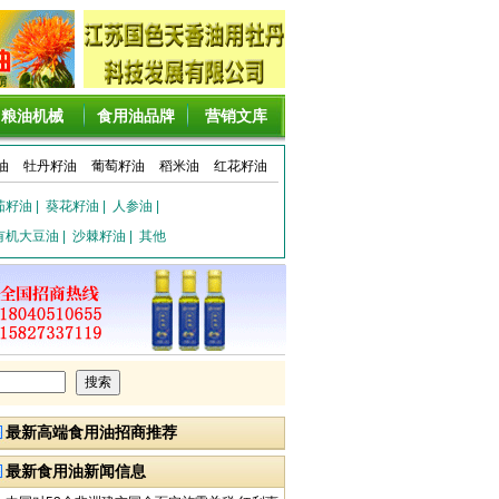
粮油机械
食用油品牌
营销文库
油
牡丹籽油
葡萄籽油
稻米油
红花籽油
茄籽油
|
葵花籽油
|
人参油
|
有机大豆油
|
沙棘籽油
|
其他
最新高端食用油招商推荐
最新食用油新闻信息