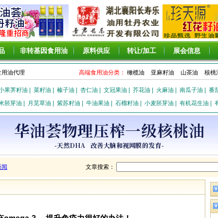
品
非转基因食用油
原料供应
转让/加工
展会信息
食用油代理
高端食用油分类：
橄榄油
亚麻籽油
山茶油
核桃
小果荠籽油
|
菜籽油
|
榛子油
|
杏仁油
|
文冠果油
|
芥花油
|
火麻油
|
南瓜子油
|
番
米胚芽油
|
月苋草油
|
紫苏籽油
|
牛油果油
|
石榴籽油
|
小麦胚芽油
|
有机花生油
|
新闻
文章搜索：