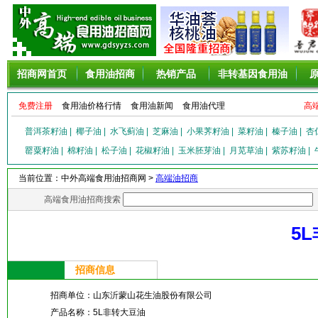
招商网首页
食用油招商
热销产品
非转基因食用油
免费注册
食用油价格行情
食用油新闻
食用油代理
高
普洱茶籽油
|
椰子油
|
水飞蓟油
|
芝麻油
|
小果荠籽油
|
菜籽油
|
榛子油
|
杏
罂粟籽油
|
棉籽油
|
松子油
|
花椒籽油
|
玉米胚芽油
|
月苋草油
|
紫苏籽油
|
当前位置：中外高端食用油招商网 >
高端油招商
高端食用油招商搜索
5
招商信息
招商单位：
山东沂蒙山花生油股份有限公司
产品名称：
5L非转大豆油